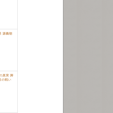
 源義朝
の真実 脚
目の戦い