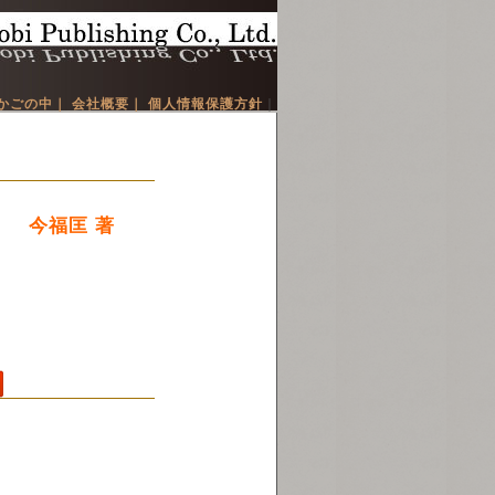
かごの中｜
会社概要｜
個人情報保護方針
｜
 今福匡 著