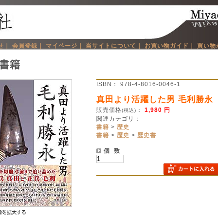
せ｜
会員登録｜
マイページ｜
当サイトについて｜
お買い物ガイド｜
買い物
書籍
ISBN： 978-4-8016-0046-1
真田より活躍した男 毛利勝永
販売価格
：
1,980 円
(税込)
関連カテゴリ：
書籍
>
歴史
書籍
>
歴史
>
歴史書
個 数