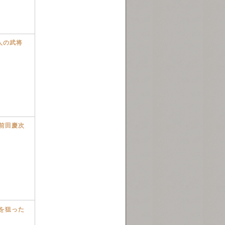
人の武将
前田慶次
を狙った