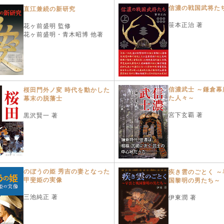
信濃の戦国武将た
直江兼続の新研究
笹本正治 著
花ヶ前盛明 監修
花ヶ前盛明・青木昭博 他著
信濃武士 ～鎌倉幕
桜田門外ノ変 時代を動かした
た人々～
幕末の脱藩士
宮下玄覇 著
黒沢賢一 著
のぼうの姫 秀吉の妻となった
疾き雲のごとく ～
甲斐姫の実像
国黎明の男たち～
三池純正 著
伊東潤 著