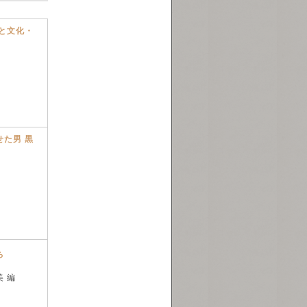
と文化・
た男 黒
ち
 編