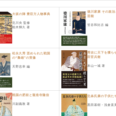
徳川家康 その政治
大坂の陣 豊臣方人物事典
芸能
北川央 監修
笠谷和比古 編
柏木輝久 著
秀吉に天下を獲らせ
松永久秀 歪められた戦国
田官兵衛
の“梟雄”の実像
本山一城 著
天野忠幸 編
戦国の肥前と龍造寺隆信
北条氏康の子供た
川副義敦 著
黒田基樹・浅倉直美