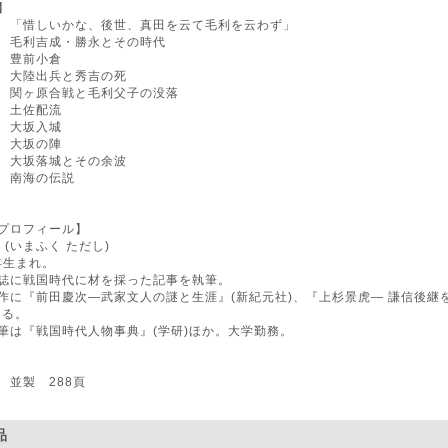
】
 「惜しいかな、後世、真田を云て毛利を云わず」
 毛利吉成・勝永とその時代
 豊前小倉
 大陸出兵と秀吉の死
 関ヶ原合戦と毛利父子の没落
 土佐配流
 大坂入城
 大坂の陣
 大坂落城とその余波
 南海の伝説
プロフィール】
 (いまふく ただし)
4年生まれ。
誌に戦国時代に材を採った記事を執筆。
作に『前田慶次―武家文人の謎と生涯』(新紀元社)、『上杉景虎― 謙信後継
ある。
筆は『戦国時代人物事典』(学研)ほか。大学勤務。
 並製 288頁
品