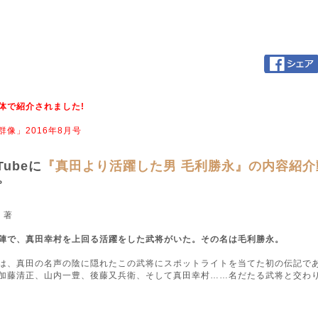
体で紹介されました!
群像」2016年8月号
Tubeに
『真田より活躍した男 毛利勝永』の内容紹介
。
 著
陣で、真田幸村を上回る活躍をした武将がいた。その名は毛利勝永。
、真田の名声の陰に隠れたこの武将にスポットライトを当てた初の伝記で
加藤清正、山内一豊、後藤又兵衛、そして真田幸村……名だたる武将と交わ