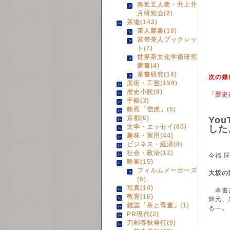
春近五人衆・井上井
月研究会(2)
茶道(143)
茶人叢書(10)
宮帯茶人ブックレッ
ト(7)
世界茶文化学術研究
叢書(4)
茶書研究(14)
次の媒
美術・工芸(159)
歴史小説(8)
「歴史
手帳(3)
映画「信虎」(5)
京都(6)
You
文学・エッセイ(60)
した
趣味・実用(44)
ビジネス・経済(8)
社会・政治(12)
今福 匡
映画(15)
フィルムメーカーズ
大坂の
(6)
写真(10)
本書は
教育(16)
輝元、
雑誌「茶と骨董」(1)
る―。
PR現代(2)
刀剣春秋発行(9)