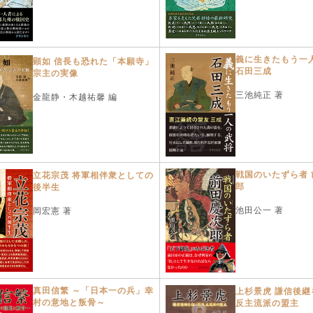
義に生きたもう一
顕如 信長も恐れた「本願寺」
石田三成
宗主の実像
三池純正 著
金龍静・木越祐馨 編
戦国のいたずら者 
立花宗茂 将軍相伴衆としての
郎
後半生
池田公一 著
岡宏憲 著
真田信繁 ～「日本一の兵」幸
上杉景虎 謙信後継
村の意地と叛骨～
反主流派の盟主