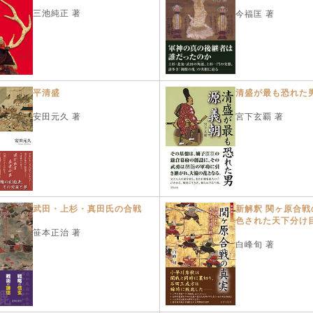
三池純正 著
今福匡 著
平清盛
清盛が最も恐れた男
安田元久 著
宮下玄覇 著
武田・上杉・真田氏の合戦
新解釈 関ヶ原合戦
色された天下分け
笹本正治 著
白峰旬 著