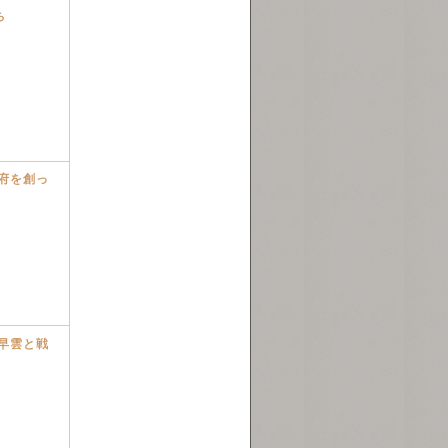
ち
府を創っ
早雲と戦