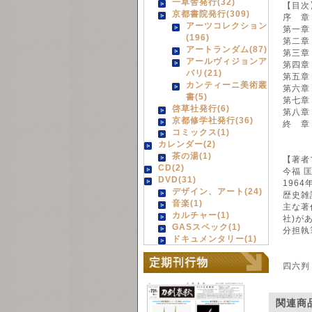
一草舎発行(32)
【目次
京都書院発行(309)
序 章
アーツコレクション
第一章
(196)
第二章
アートランダム(87)
第三章
アールヴィジョンア
第四章
パリ(21)
第五章
カンティーニ美術叢
第六章
書(5)
第七章
啓草社発行(6)
第八章
京都修学社発行(36)
終 章
コミックス(1)
カレンダー(2)
茶の湯(1)
【著者
CD(2)
今福 匡
DVD(31)
196
デザイン、アート(24)
歴史雑
音楽(1)
主な著
カルチャー(1)
社)が
GASスペック(1)
分担執
ドキュメンタリー(1)
四六判
関連商