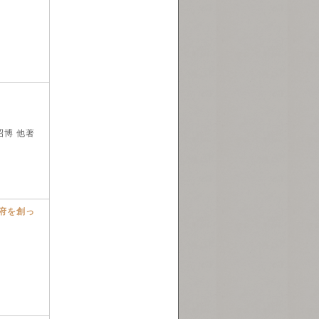
博 他著
府を創っ