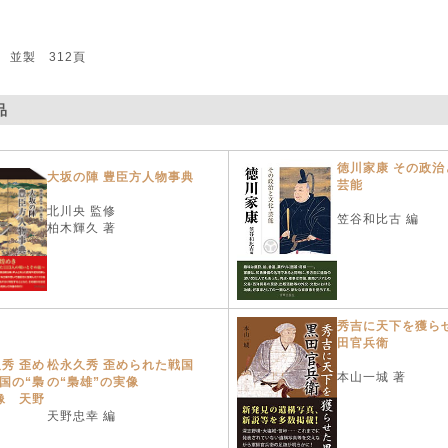
 並製 312頁
品
徳川家康 その政治
大坂の陣 豊臣方人物事典
芸能
北川央 監修
笠谷和比古 編
柏木輝久 著
秀吉に天下を獲らせ
田官兵衛
松永久秀 歪められた戦国
本山一城 著
の“梟雄”の実像
天野忠幸 編