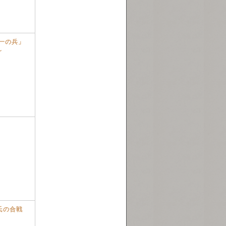
一の兵」
～
氏の合戦