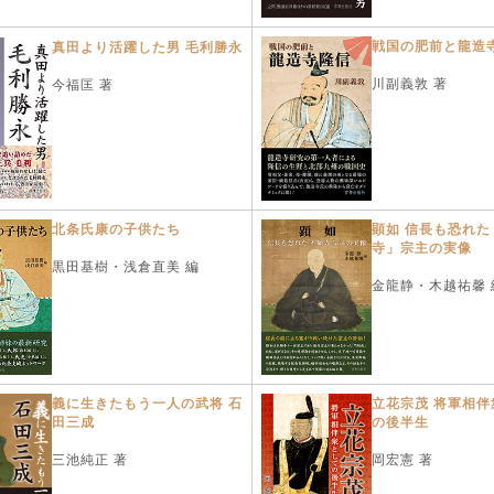
戦国の肥前と龍造
真田より活躍した男 毛利勝永
川副義敦 著
今福匡 著
北条氏康の子供たち
顕如 信長も恐れた
寺」宗主の実像
黒田基樹・浅倉直美 編
金龍静・木越祐馨 
義に生きたもう一人の武将 石
立花宗茂 将軍相伴
田三成
の後半生
三池純正 著
岡宏憲 著