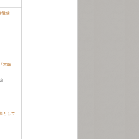
寺隆信
「本願
編
衆として