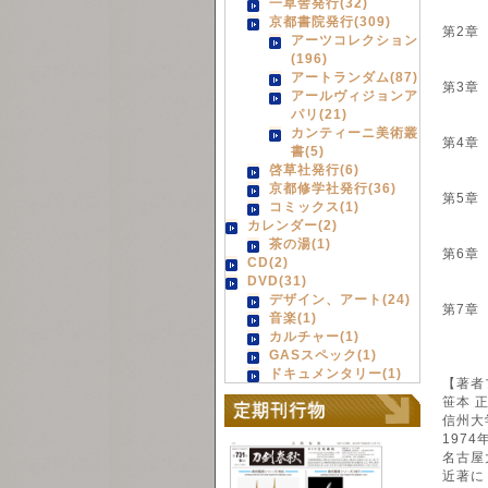
一草舎発行(32)
京都書院発行(309)
第2章
アーツコレクション
同族
(196)
アートランダム(87)
第3章
アールヴィジョンア
根を
パリ(21)
カンティーニ美術叢
第4章
書(5)
流浪
啓草社発行(6)
京都修学社発行(36)
第5章
コミックス(1)
家督
カレンダー(2)
茶の湯(1)
第6章
CD(2)
義昌
DVD(31)
デザイン、アート(24)
第7章
音楽(1)
下条信
カルチャー(1)
GASスペック(1)
ドキュメンタリー(1)
【著者
笹本 正
信州大
197
名古屋
近著に