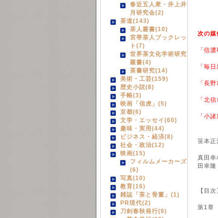
春近五人衆・井上井
月研究会(2)
茶道(143)
茶人叢書(10)
次の媒
宮帯茶人ブックレッ
ト(7)
「信濃
世界茶文化学術研究
叢書(4)
「毎日
茶書研究(14)
美術・工芸(159)
「長野
歴史小説(8)
手帳(3)
「北信
映画「信虎」(5)
京都(6)
「小諸
文学・エッセイ(60)
趣味・実用(44)
ビジネス・経済(8)
笹本正
社会・政治(12)
映画(15)
真田幸
フィルムメーカーズ
田幸隆
(6)
写真(10)
教育(16)
【目次
雑誌「茶と骨董」(1)
PR現代(2)
第1章
刀剣春秋発行(9)
頼満