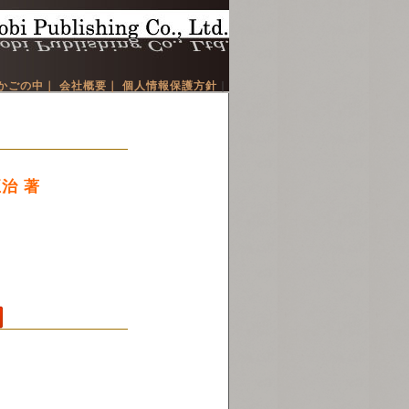
かごの中｜
会社概要｜
個人情報保護方針
｜
治 著