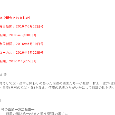
体で紹介されました!
毎日新聞」2016年6月12日号
新聞」2016年5月30日号
市民新聞」2016年5月19日号
ローカル」2016年4月22日号
新聞」2016年4月15日号
治 著
村そして父・昌幸と関わりのあった信濃の領主たち―小笠原、村上、諏方(諏
・昌幸(幸村の祖父・父)を加え、信濃の武将たちがいかにして戦乱の世を切
】
 神の血筋―諏訪頼重―
の諏訪統一/信玄と競う/混乱の果てに