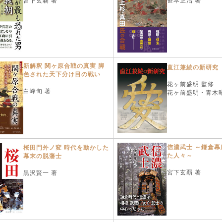
宮下玄覇 著
笹本正治 著
新解釈 関ヶ原合戦の真実 脚
直江兼続の新研究
色された天下分け目の戦い
花ヶ前盛明 監修
白峰旬 著
花ヶ前盛明・青木昭
信濃武士 ～鎌倉幕
桜田門外ノ変 時代を動かした
た人々～
幕末の脱藩士
宮下玄覇 著
黒沢賢一 著