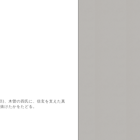
訪)、木曽の四氏に、信玄を支えた真
り抜けたかをたどる。