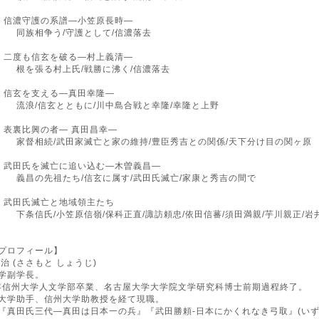
 信濃守護の系譜―小笠原長時―
相争う/守護として/信濃落去
 二度も信玄を破る―村上義清―
張る村上氏/戦勝に沸く/信濃落去
 信玄を支える―真田幸隆―
/信玄とともに/川中島合戦と幸隆/幸隆と上野
 表裏比興の者― 真田昌幸―
相続/武田家滅亡と家の維持/豊臣秀吉との関係/天下分け目の関ヶ原
 武田氏を滅亡に追い込む―木曽義昌―
の先祖たち/信玄に属す/武田氏滅亡/家康と秀吉の間で
 武田氏滅亡と地域領主たち
氏/小笠原信嶺/保科正直/諏訪頼忠/依田信蕃/須田満親/芋川親正/岩
プロフィール】
治 (ささもと しょうじ)
学副学長。
4年信州大学人文学部卒業、名古屋大学大学院文学研究科博士前期過程終了。
大学助手、信州大学助教授を経て現職。
『真田氏三代―真田は日本一の兵』『武田勝頼-日本にかくれなき弓取』(いず