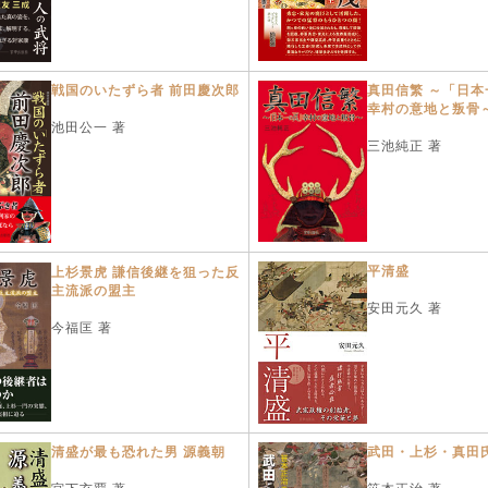
戦国のいたずら者 前田慶次郎
真田信繁 ～「日本
幸村の意地と叛骨
池田公一 著
三池純正 著
平清盛
上杉景虎 謙信後継を狙った反
主流派の盟主
安田元久 著
今福匡 著
清盛が最も恐れた男 源義朝
武田・上杉・真田