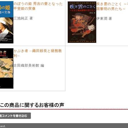
のぼうの姫 秀吉の妻となった
疾き雲のごとく ～
甲斐姫の実像
国黎明の男たち～
三池純正 著
伊東潤 著
かぶき者 ─織田頼長と猪熊教
利─
古田織部美術館 編
ved.