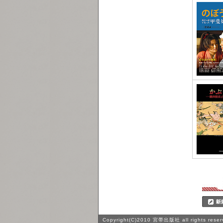
Copyright(C)2010 宮帯出版社 all rights reser