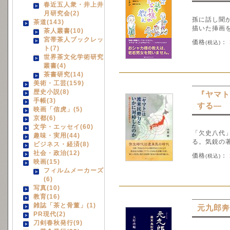
春近五人衆・井上井
月研究会(2)
孫に話し聞
茶道(143)
描いた挿画
茶人叢書(10)
宮帯茶人ブックレッ
価格
：
(税込)
ト(7)
世界茶文化学術研究
叢書(4)
茶書研究(14)
美術・工芸(159)
歴史小説(8)
『ヤマト
手帳(3)
する―
映画「信虎」(5)
京都(6)
文学・エッセイ(60)
「欠史八代
趣味・実用(44)
る。気鋭の
ビジネス・経済(8)
社会・政治(12)
価格
：
(税込)
映画(15)
フィルムメーカーズ
(6)
写真(10)
教育(16)
雑誌「茶と骨董」(1)
元九郎奔
PR現代(2)
刀剣春秋発行(9)