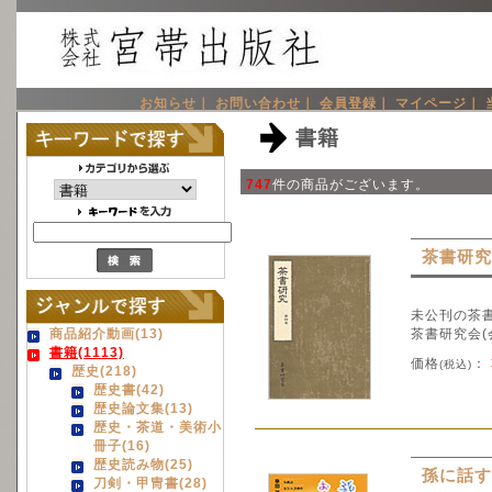
お知らせ｜
お問い合わせ｜
会員登録｜
マイページ｜
書籍
747
件の商品がございます。
茶書研究
未公刊の茶
商品紹介動画(13)
茶書研究会(
書籍(1113)
価格
：
(税込)
歴史(218)
歴史書(42)
歴史論文集(13)
歴史・茶道・美術小
冊子(16)
歴史読み物(25)
孫に話す
刀剣・甲冑書(28)