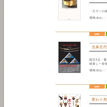
「天下一の
価格
：
(税込)
北条五代
国宝4点・
精査し一挙
価格
：
(税込)
変わり兜