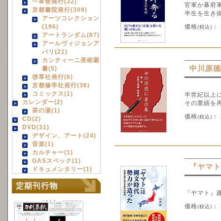
一草舎発行(32)
官軍か幕府
京都書院発行(309)
半生を生き
アーツコレクション
(196)
価格
：
(税込)
アートランダム(87)
アールヴィジョンア
パリ(21)
カンティーニ美術叢
中川原德
書(5)
啓草社発行(6)
京都修学社発行(36)
コミックス(1)
半世紀以上
カレンダー(2)
その業績を再
茶の湯(1)
価格
：
(税込)
CD(2)
DVD(31)
デザイン、アート(24)
音楽(1)
カルチャー(1)
GASスペック(1)
『ヤマト
ドキュメンタリー(1)
『ヤマト』
価格
：
(税込)