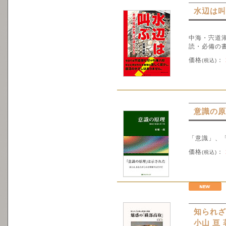
水辺は叫
中海・宍道
読・必備の書
価格
：
(税込)
意識の原
「意識」、
価格
：
(税込)
知られ
小山 亘 