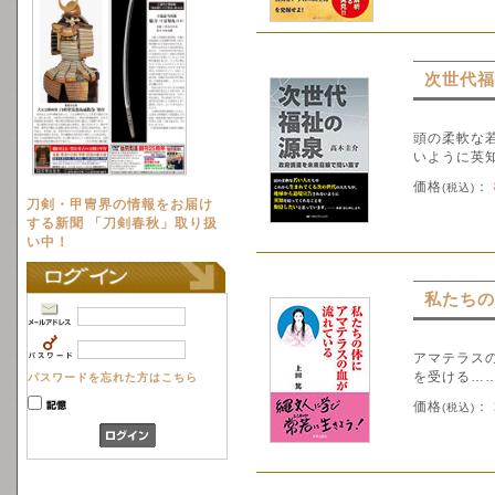
次世代福
頭の柔軟な
いように英
価格
：
(税込)
刀剣・甲冑界の情報をお届け
する新聞 「刀剣春秋」取り扱
い中！
私たちの
アマテラス
を受ける…
パスワードを忘れた方はこちら
価格
：
(税込)