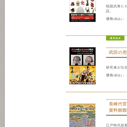
戦国武将た
説。
価格
：
(税込)
武田の兜
研究者が注
価格
：
(税込)
長崎代官
資料館館
江戸時代前