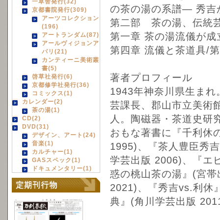
一草舎発行(32)
の茶の湯の系譜― 秀吉
京都書院発行(309)
アーツコレクション
第二部 茶の湯、伝統
(196)
第一章 茶の湯流儀が成
アートランダム(87)
アールヴィジョンア
第四章 流儀と茶道具/
パリ(21)
カンティーニ美術叢
書(5)
著者プロフィール
啓草社発行(6)
京都修学社発行(36)
1943年神奈川県生ま
コミックス(1)
カレンダー(2)
芸課長、郡山市立美術
茶の湯(1)
人。陶磁器・茶道史研
CD(2)
DVD(31)
おもな著書に『千利休の
デザイン、アート(24)
音楽(1)
1995)、『茶人豊臣秀吉
カルチャー(1)
学芸出版 2006)、『
GASスペック(1)
ドキュメンタリー(1)
惑の桃山茶の湯』(宮帯出
2021)、『秀吉vs.利
典』(角川学芸出版 20