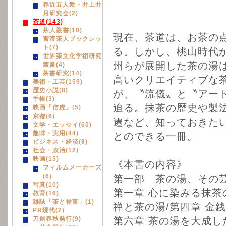
春近五人衆・井上井
月研究会(2)
茶道(143)
茶人叢書(10)
現在、茶道は、お茶の
宮帯茶人ブックレッ
ト(7)
る。しかし、桃山時代
世界茶文化学術研究
州らが展開した茶の湯
叢書(4)
茶書研究(14)
高いクリエイティブな
美術・工芸(159)
歴史小説(8)
が、〝流儀〟と〝アー
手帳(3)
迫る。抹茶の歴史や製
映画「信虎」(5)
京都(6)
遷など、知っておきた
文学・エッセイ(60)
趣味・実用(44)
とのできる一冊。
ビジネス・経済(8)
社会・政治(12)
映画(15)
《本書の内容》
フィルムメーカーズ
(6)
第一部 茶の湯、その
写真(10)
第一章 心に染みる抹茶
教育(16)
雑誌「茶と骨董」(1)
禅と茶の湯/第四章 金
PR現代(2)
刀剣春秋発行(9)
第六章 茶の湯を大成し