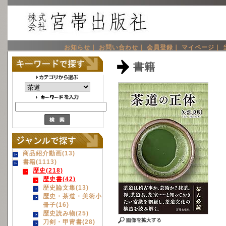
お知らせ｜
お問い合わせ｜
会員登録｜
マイページ｜
書籍
商品紹介動画(13)
書籍(1113)
歴史(218)
歴史書(42)
歴史論文集(13)
歴史・茶道・美術小
冊子(16)
歴史読み物(25)
刀剣・甲冑書(28)