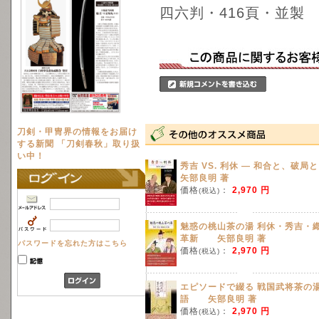
四六判・416頁・並製
刀剣・甲冑界の情報をお届け
する新聞 「刀剣春秋」取り扱
い中！
秀吉 VS. 利休 ― 和合と、破局
矢部良明 著
価格
：
2,970 円
(税込)
魅惑の桃山茶の湯 利休・秀吉・
革新 矢部良明 著
パスワードを忘れた方はこちら
価格
：
2,970 円
(税込)
エピソードで綴る 戦国武将茶の
語 矢部良明 著
価格
：
2,970 円
(税込)