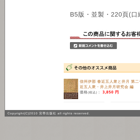
B5版・並製・220頁(口
信州伊那 春近五人衆と井月 第二
近五人衆・井上井月研究会 編
価格
：
3,850 円
(税込)
Copyright(C)2010 宮帯出版社 all rights reserved.