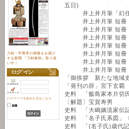
五日)
井上井月筆「幻住菴
井上井月筆 短冊「落
井上井月筆 短冊「
井上井月筆 短冊「
井上井月筆 短冊「
井上井月筆 短冊「
刀剣・甲冑界の情報をお届け
する新聞 「刀剣春秋」取り扱
井上井月筆 短冊「
い中！
井上井月筆 短冊「
「御挨拶 新たな地域
「発刊の辞」宮下玄覇
史料 「飯島家本片切
パスワードを忘れた方はこちら
〔解題〕宝賀寿男
史料 「大嶋嫡流家伝
史料 「名子氏系図」
史料 「(名子氏)歳代