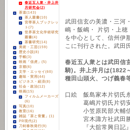
春近五人衆・井上井
月研究会(2)
茶道(143)
茶人叢書(10)
武田信玄の美濃・三河
宮帯茶人ブックレッ
ト(7)
嶋・飯嶋・ 片切・上穂
世界茶文化学術研究
を中心として、信州伊
叢書(4)
茶書研究(14)
こに刊行された。武田
美術・工芸(159)
歴史小説(8)
手帳(3)
春近五人衆とは武田信
映画「信虎」(5)
京都(6)
騎)。井上井月は(182
文学・エッセイ(60)
趣味・実用(44)
種田山頭火、つげ義春
ビジネス・経済(8)
社会・政治(12)
映画(15)
口絵 飯島家本片切氏糸
フィルムメーカーズ
(6)
葛嶋片切氏片切安芸
写真(10)
小笠原民部大輔信定三
教育(16)
雑誌「茶と骨董」(1)
宮木諏方社武田勝頼
PR現代(2)
刀剣春秋発行(9)
『大舘常興日記』諸