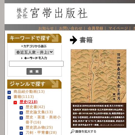
お知らせ｜
お問い合わせ｜
会員登録｜
マイページ｜
書籍
商品紹介動画(13)
書籍(1113)
歴史(218)
歴史書(42)
歴史論文集(13)
歴史・茶道・美術小
冊子(16)
歴史読み物(25)
刀剣・甲冑書(28)