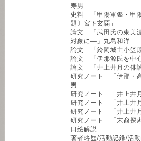
寿男
史料 「甲陽軍鑑・甲陽
題〕宮下玄覇」
論文 「武田氏の東美
対象に―」丸島和洋
論文 「鈴岡城主小笠
論文 「伊那源氏を中
論文 「井上井月の俳
研究ノート 「伊那・
男
研究ノート 「井上井月
研究ノート 「井上井
研究ノート 「井上井
研究ノート 「末裔探索
口絵解説
著者略歴/活動記録/活動