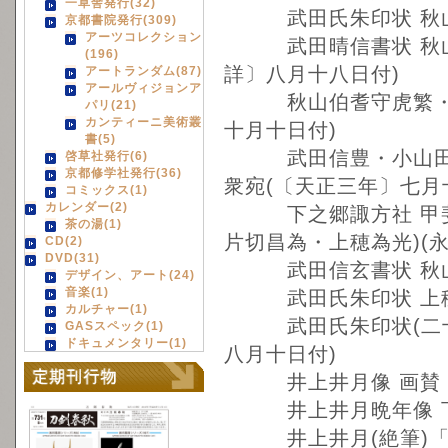
一草舎発行(32)
武田氏朱印状 秋山伯
京都書院発行(309)
アーツコレクション
武田晴信書状 秋山善
(196)
詳〕八月十八日付)
アートランダム(87)
アールヴィジョンア
秋山伯耆守虎繁・山県
パリ(21)
カンティーニ美術叢
十月十日付)
書(5)
武田信豊・小山田信
啓草社発行(6)
京都修学社発行(36)
衆宛(〔天正三年〕七月
コミックス(1)
カレンダー(2)
下之郷諏方社 甲斐・
茶の湯(1)
片切昌為・上穂為光)(
CD(2)
DVD(31)
武田信玄書状 秋山伯
デザイン、アート(24)
音楽(1)
武田氏朱印状 上穂源
カルチャー(1)
武田氏朱印状(二十八
GASスペック(1)
ドキュメンタリー(1)
八月十日付)
井上井月像 画賛 
井上井月晩年像 下
井上井月(絶筆)「何