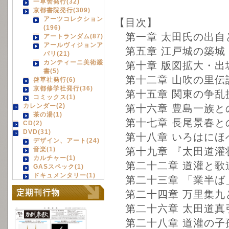
一草舎発行(32)
京都書院発行(309)
アーツコレクション
【目次】
(196)
第一章 太田氏の出自
アートランダム(87)
アールヴィジョンア
第五章 江戸城の築城
パリ(21)
カンティーニ美術叢
第十章 版図拡大・出
書(5)
第十二章 山吹の里伝
啓草社発行(6)
京都修学社発行(36)
第十五章 関東の争乱
コミックス(1)
カレンダー(2)
第十六章 豊島一族と
茶の湯(1)
第十七章 長尾景春と
CD(2)
DVD(31)
第十八章 いろはにほ
デザイン、アート(24)
音楽(1)
第十九章 『太田道灌
カルチャー(1)
第二十二章 道灌と歌
GASスペック(1)
ドキュメンタリー(1)
第二十三章 「業半ば
第二十四章 万里集九
第二十六章 太田道真
第二十八章 道灌の子