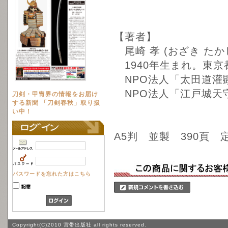
【著者】
尾崎 孝 (おざき たか
1940年生まれ。東京
NPO法人「太田道灌
NPO法人「江戸城天
刀剣・甲冑界の情報をお届け
する新聞 「刀剣春秋」取り扱
い中！
A5判 並製 390頁 定
パスワードを忘れた方はこちら
Copyright(C)2010 宮帯出版社 all rights reserved.