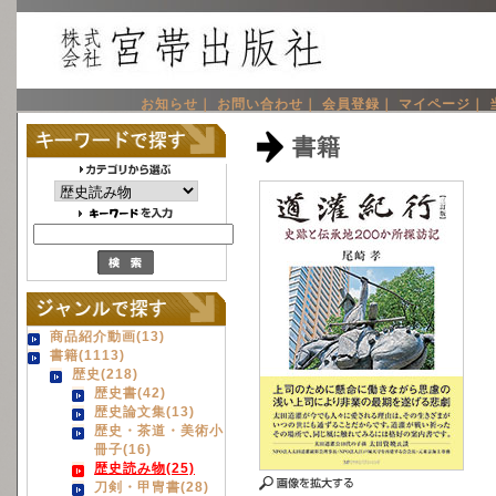
お知らせ｜
お問い合わせ｜
会員登録｜
マイページ｜
書籍
商品紹介動画(13)
書籍(1113)
歴史(218)
歴史書(42)
歴史論文集(13)
歴史・茶道・美術小
冊子(16)
歴史読み物(25)
刀剣・甲冑書(28)