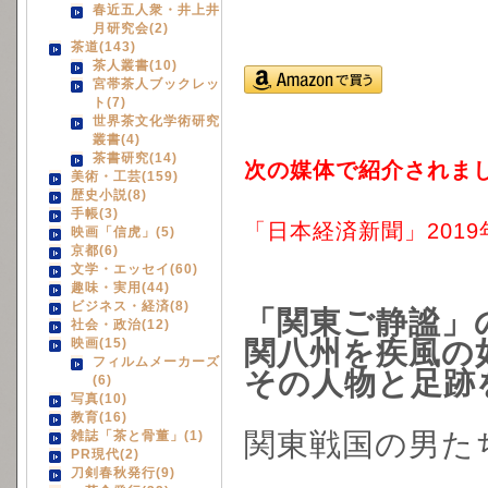
春近五人衆・井上井
月研究会(2)
茶道(143)
茶人叢書(10)
宮帯茶人ブックレッ
ト(7)
世界茶文化学術研究
叢書(4)
茶書研究(14)
次の媒体で紹介されまし
美術・工芸(159)
歴史小説(8)
手帳(3)
「日本経済新聞」2019
映画「信虎」(5)
京都(6)
文学・エッセイ(60)
趣味・実用(44)
ビジネス・経済(8)
「関東ご静謐」
社会・政治(12)
映画(15)
関八州を疾風の
フィルムメーカーズ
その人物と足跡
(6)
写真(10)
教育(16)
関東戦国の男た
雑誌「茶と骨董」(1)
PR現代(2)
刀剣春秋発行(9)