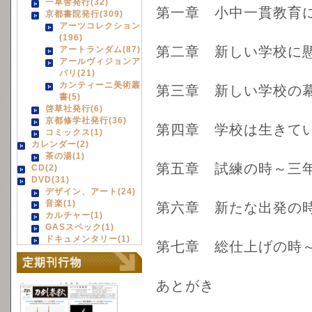
一草舎発行(32)
第一章 小中一貫教育
京都書院発行(309)
アーツコレクション
(196)
第二章 新しい学校に
アートランダム(87)
アールヴィジョンア
パリ(21)
カンティーニ美術叢
第三章 新しい学校の
書(5)
啓草社発行(6)
京都修学社発行(36)
第四章 学校は生きて
コミックス(1)
カレンダー(2)
茶の湯(1)
第五章 試練の時～三
CD(2)
DVD(31)
デザイン、アート(24)
音楽(1)
第六章 新たな出発の
カルチャー(1)
GASスペック(1)
ドキュメンタリー(1)
第七章 総仕上げの時
あとがき