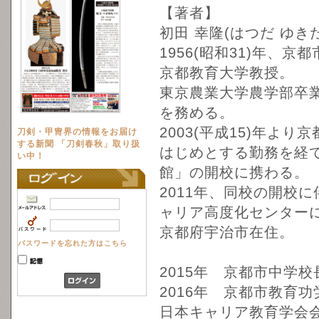
【著者】
初田 幸隆(はつだ ゆき
1956(昭和31)年、
京都教育大学教授。
東京農業大学農学部卒
を務める。
2003(平成15)年
刀剣・甲冑界の情報をお届け
する新聞 「刀剣春秋」取り扱
はじめとする勤務を経
い中！
館」の開校に携わる。
2011年、同校の開校
ャリア高度化センター
京都府宇治市在住。
パスワードを忘れた方はこちら
2015年 京都市中学
2016年 京都市教育
日本キャリア教育学会