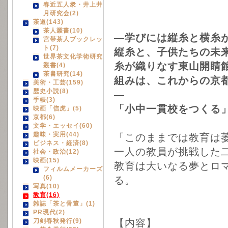
春近五人衆・井上井
月研究会(2)
茶道(143)
茶人叢書(10)
―学びには縦糸と横糸
宮帯茶人ブックレッ
ト(7)
縦糸と、子供たちの未
世界茶文化学術研究
糸が織りなす東山開睛
叢書(4)
茶書研究(14)
組みは、これからの京
美術・工芸(159)
歴史小説(8)
―
手帳(3)
「小中一貫校をつくる
映画「信虎」(5)
京都(6)
文学・エッセイ(60)
趣味・実用(44)
「このままでは教育は
ビジネス・経済(8)
一人の教員が挑戦した
社会・政治(12)
映画(15)
教育は大いなる夢とロ
フィルムメーカーズ
(6)
る。
写真(10)
教育(16)
雑誌「茶と骨董」(1)
PR現代(2)
刀剣春秋発行(9)
【内容】