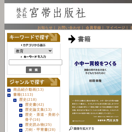
お知らせ｜
お問い合わせ｜
会員登録｜
マイページ｜
書籍
商品紹介動画(13)
書籍(1113)
歴史(218)
歴史書(42)
歴史論文集(13)
歴史・茶道・美術小
冊子(16)
歴史読み物(25)
刀剣・甲冑書(28)