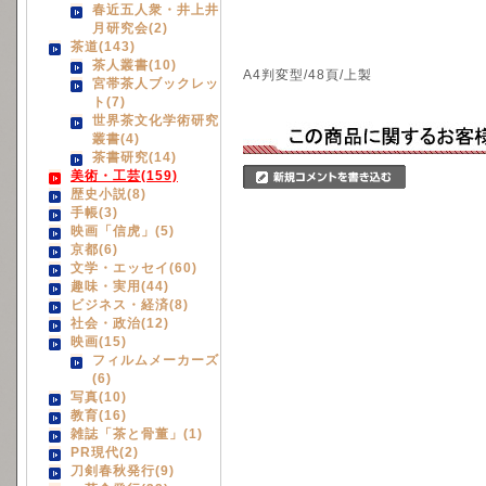
春近五人衆・井上井
月研究会(2)
茶道(143)
茶人叢書(10)
A4判変型/48頁/上製
宮帯茶人ブックレッ
ト(7)
世界茶文化学術研究
叢書(4)
茶書研究(14)
美術・工芸(159)
歴史小説(8)
手帳(3)
映画「信虎」(5)
京都(6)
文学・エッセイ(60)
趣味・実用(44)
ビジネス・経済(8)
社会・政治(12)
映画(15)
フィルムメーカーズ
(6)
写真(10)
教育(16)
雑誌「茶と骨董」(1)
PR現代(2)
刀剣春秋発行(9)