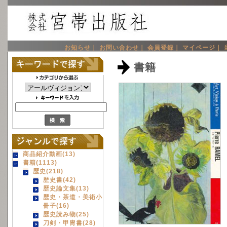
お知らせ｜
お問い合わせ｜
会員登録｜
マイページ｜
書籍
商品紹介動画(13)
書籍(1113)
歴史(218)
歴史書(42)
歴史論文集(13)
歴史・茶道・美術小
冊子(16)
歴史読み物(25)
刀剣・甲冑書(28)