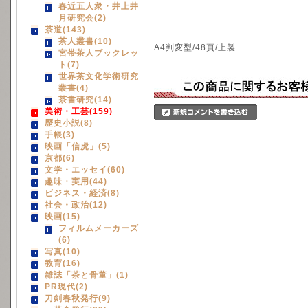
春近五人衆・井上井
月研究会(2)
茶道(143)
茶人叢書(10)
A4判変型/48頁/上製
宮帯茶人ブックレッ
ト(7)
世界茶文化学術研究
叢書(4)
茶書研究(14)
美術・工芸(159)
歴史小説(8)
手帳(3)
映画「信虎」(5)
京都(6)
文学・エッセイ(60)
趣味・実用(44)
ビジネス・経済(8)
社会・政治(12)
映画(15)
フィルムメーカーズ
(6)
写真(10)
教育(16)
雑誌「茶と骨董」(1)
PR現代(2)
刀剣春秋発行(9)