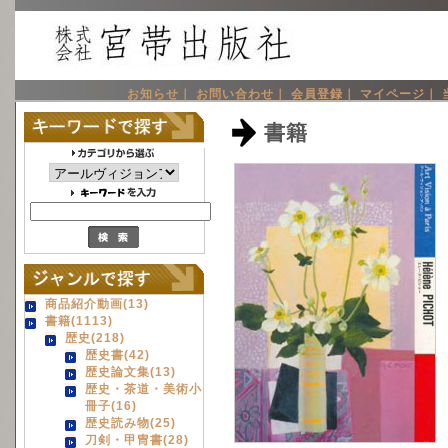
お知らせ｜
お問い合わせ｜
会員登録｜
マイページ｜
書籍
商品紹介動画(13)
書籍(1113)
歴史(218)
歴史書(42)
歴史論文集(13)
歴史・茶道・美術小
冊子(16)
歴史読み物(25)
刀剣・甲冑書(28)