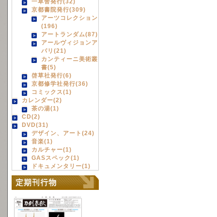
一草舎発行(32)
京都書院発行(309)
アーツコレクション
(196)
アートランダム(87)
アールヴィジョンア
パリ(21)
カンティーニ美術叢
書(5)
啓草社発行(6)
京都修学社発行(36)
コミックス(1)
カレンダー(2)
茶の湯(1)
CD(2)
DVD(31)
デザイン、アート(24)
音楽(1)
カルチャー(1)
GASスペック(1)
ドキュメンタリー(1)