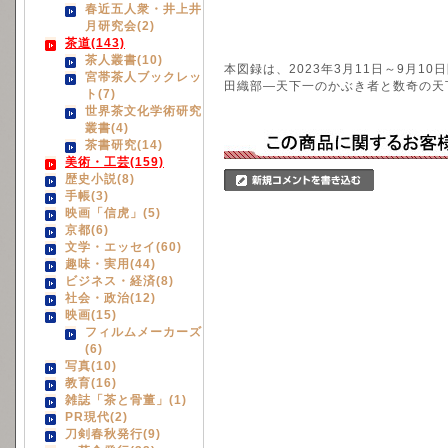
春近五人衆・井上井
月研究会(2)
茶道(143)
茶人叢書(10)
本図録は、2023年3月11日～9月
宮帯茶人ブックレッ
田織部―天下一のかぶき者と数奇の天
ト(7)
世界茶文化学術研究
叢書(4)
茶書研究(14)
美術・工芸(159)
歴史小説(8)
手帳(3)
映画「信虎」(5)
京都(6)
文学・エッセイ(60)
趣味・実用(44)
ビジネス・経済(8)
社会・政治(12)
映画(15)
フィルムメーカーズ
(6)
写真(10)
教育(16)
雑誌「茶と骨董」(1)
PR現代(2)
刀剣春秋発行(9)