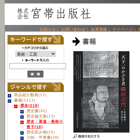
お知らせ｜
お問い合わせ｜
会員登録｜
マイページ｜
書籍
商品紹介動画(13)
書籍(1113)
歴史(218)
歴史書(42)
歴史論文集(13)
歴史・茶道・美術小
冊子(16)
歴史読み物(25)
刀剣・甲冑書(28)