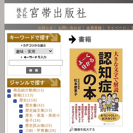
お知らせ｜
お問い合わせ｜
会員登録｜
マイページ｜
書籍
商品紹介動画(13)
書籍(1113)
歴史(218)
歴史書(42)
歴史論文集(13)
歴史・茶道・美術小
冊子(16)
歴史読み物(25)
刀剣・甲冑書(28)