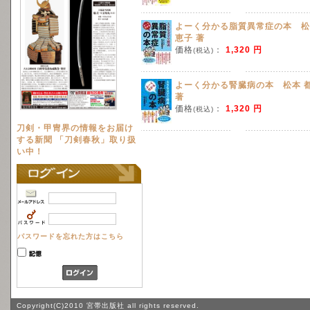
よーく分かる脂質異常症の本 松
恵子 著
価格
：
1,320 円
(税込)
よーく分かる腎臓病の本 松本 
著
価格
：
1,320 円
(税込)
刀剣・甲冑界の情報をお届け
する新聞 「刀剣春秋」取り扱
い中！
パスワードを忘れた方はこちら
Copyright(C)2010 宮帯出版社 all rights reserved.