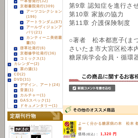
一草舎発行(32)
第9章 認知症を進行さ
京都書院発行(309)
アーツコレクション
第10章 家族の協力
(196)
第11章 介護保険制度
アートランダム(87)
アールヴィジョンア
パリ(21)
カンティーニ美術叢
○著者 松本都恵子(まつ
書(5)
さいたま市大宮区松本
啓草社発行(6)
京都修学社発行(36)
糖尿病学会会員・循環
コミックス(1)
カレンダー(2)
茶の湯(1)
CD(2)
DVD(31)
デザイン、アート(24)
音楽(1)
カルチャー(1)
GASスペック(1)
ドキュメンタリー(1)
よーく分かる糖尿病の本 松本 
著
価格
：
1,320 円
(税込)