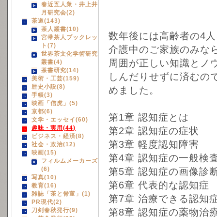
春近五人衆・井上井
月研究会(2)
茶道(143)
茶人叢書(10)
数年後には高齢者の4人
宮帯茶人ブックレッ
ト(7)
介護中のご家族のみな
世界茶文化学術研究
周囲が正しい知識とノ
叢書(4)
茶書研究(14)
しんだりせずに済むの
美術・工芸(159)
歴史小説(8)
めました。
手帳(3)
映画「信虎」(5)
京都(6)
第1章 認知症とは
文学・エッセイ(60)
趣味・実用(44)
第2章 認知症の症状
ビジネス・経済(8)
第3章 軽度認知障害
社会・政治(12)
映画(15)
第4章 認知症の一般検
フィルムメーカーズ
(6)
第5章 認知症の画像診
写真(10)
第6章 代表的な認知症
教育(16)
雑誌「茶と骨董」(1)
第7章 治療できる認知
PR現代(2)
刀剣春秋発行(9)
第8章 認知症の薬物治