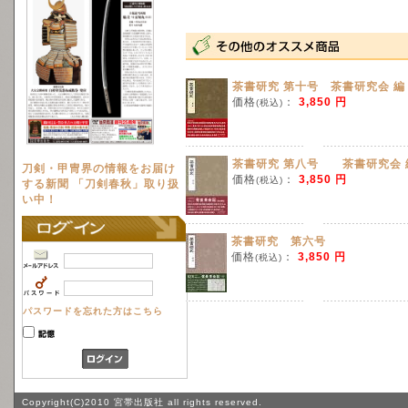
茶書研究 第十号 茶書研究会 編
価格
：
3,850 円
(税込)
茶書研究 第八号 茶書研究会 
刀剣・甲冑界の情報をお届け
価格
：
3,850 円
(税込)
する新聞 「刀剣春秋」取り扱
い中！
茶書研究 第六号
価格
：
3,850 円
(税込)
パスワードを忘れた方はこちら
Copyright(C)2010 宮帯出版社 all rights reserved.