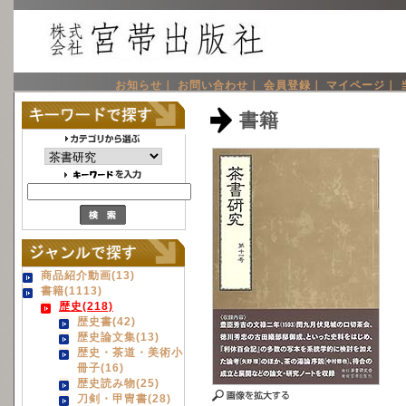
お知らせ｜
お問い合わせ｜
会員登録｜
マイページ｜
書籍
商品紹介動画(13)
書籍(1113)
歴史(218)
歴史書(42)
歴史論文集(13)
歴史・茶道・美術小
冊子(16)
歴史読み物(25)
刀剣・甲冑書(28)