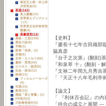
春近五人衆・井上井
月研究会(2)
茶道(143)
茶人叢書(10)
宮帯茶人ブックレッ
ト(7)
世界茶文化学術研究
叢書(4)
茶書研究(14)
【史料】
美術・工芸(159)
歴史小説(8)
『慶長十七年古田織部邸
手帳(3)
脇真彦
映画「信虎」(5)
京都(6)
『台子之次第』(翻刻)茶
文学・エッセイ(60)
趣味・実用(44)
『和泉草 十』(翻刻・
ビジネス・経済(8)
『文禄二年閏九月秀吉茶
社会・政治(12)
映画(15)
「『天正十八年毛利亭御
フィルムメーカーズ
(6)
写真(10)
【論文】
教育(16)
雑誌「茶と骨董」(1)
「 『利休百会記』の内
PR現代(2)
刀剣春秋発行(9)
「待合の成立と展開 ―