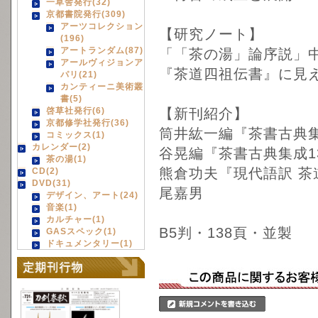
一草舎発行(32)
京都書院発行(309)
アーツコレクション
【研究ノート】
(196)
アートランダム(87)
「「茶の湯」論序説」
アールヴィジョンア
『茶道四祖伝書』に見
パリ(21)
カンティーニ美術叢
書(5)
啓草社発行(6)
【新刊紹介】
京都修学社発行(36)
筒井紘一編『茶書古典
コミックス(1)
カレンダー(2)
谷晃編『茶書古典集成1
茶の湯(1)
熊倉功夫『現代語訳 茶
CD(2)
DVD(31)
尾嘉男
デザイン、アート(24)
音楽(1)
カルチャー(1)
B5判・138頁・並製
GASスペック(1)
ドキュメンタリー(1)