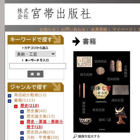
お知らせ｜
お問い合わせ｜
会員登録｜
マイページ｜
書籍
商品紹介動画(13)
書籍(1113)
歴史(218)
歴史書(42)
歴史論文集(13)
歴史・茶道・美術小
冊子(16)
歴史読み物(25)
刀剣・甲冑書(28)