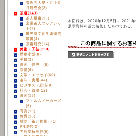
春近五人衆・井上井
月研究会(2)
茶道(143)
茶人叢書(10)
本図録は、2020年12月5日～ 20
宮帯茶人ブックレッ
展示資料を基に編集したものである。
ト(7)
世界茶文化学術研究
叢書(4)
茶書研究(14)
美術・工芸(159)
歴史小説(8)
手帳(3)
映画「信虎」(5)
京都(6)
文学・エッセイ(60)
趣味・実用(44)
ビジネス・経済(8)
社会・政治(12)
映画(15)
フィルムメーカーズ
(6)
写真(10)
教育(16)
雑誌「茶と骨董」(1)
PR現代(2)
刀剣春秋発行(9)