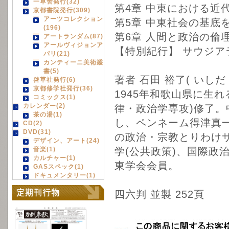
一草舎発行(32)
第4章 中東における近
京都書院発行(309)
アーツコレクション
第5章 中東社会の基底
(196)
第6章 人間と政治の倫
アートランダム(87)
アールヴィジョンア
【特別紀行】 サウジア
パリ(21)
カンティーニ美術叢
書(5)
著者 石田 裕了( いしだ
啓草社発行(6)
京都修学社発行(36)
1945年和歌山県に生
コミックス(1)
カレンダー(2)
律・政治学専攻)修了。
茶の湯(1)
し、ペンネーム得津真
CD(2)
DVD(31)
の政治・宗教とりわけ
デザイン、アート(24)
音楽(1)
学(公共政策)、国際政治
カルチャー(1)
東学会会員。
GASスペック(1)
ドキュメンタリー(1)
四六判 並製 252頁