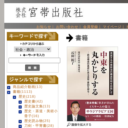
お知らせ｜
お問い合わせ｜
会員登録｜
マイページ｜
書籍
商品紹介動画(13)
書籍(1113)
歴史(218)
歴史書(42)
歴史論文集(13)
歴史・茶道・美術小
冊子(16)
歴史読み物(25)
刀剣・甲冑書(28)