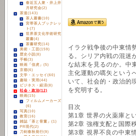
春近五人衆・井上井
月研究会(2)
茶道(143)
茶人叢書(10)
宮帯茶人ブックレッ
ト(7)
世界茶文化学術研究
叢書(4)
茶書研究(14)
イラク戦争後の中東情
美術・工芸(159)
歴史小説(8)
る。シリア内戦の混迷
手帳(3)
な結末を見るのか。中
映画「信虎」(5)
京都(6)
主化運動の嚆矢という
文学・エッセイ(60)
趣味・実用(44)
いて、社会的・政治的
ビジネス・経済(8)
を究明する。
社会・政治(12)
映画(15)
フィルムメーカーズ
目次
(6)
写真(10)
第1章 世界の火薬庫と
教育(16)
雑誌「茶と骨董」(1)
第2章 強権支配と国際
PR現代(2)
第3章 視界不良の中東
刀剣春秋発行(9)