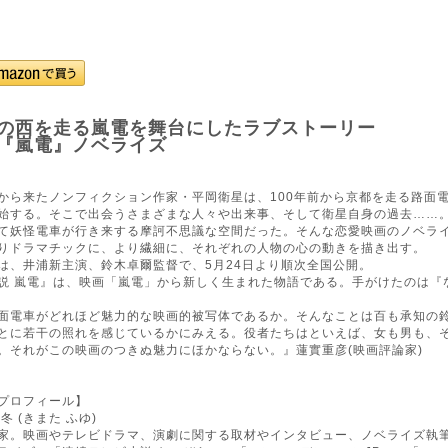
の西を走る嵐電を舞台にしたラブストーリー
『嵐電』ノベライズ
ら来たノンフィクション作家・平岡衛星は、100年前から京都を走る路面
始する。そこで出会うさまざまな人々や出来事、そして衛星自身の過去……
て妖怪電車が行き来する摩訶不思議な空間だった。そんな恋愛映画のノベラ
りドラマチックに、より繊細に、それぞれの人物の心の動きを描き出す。
、井浦新主演、鈴木卓爾監督で、5月24日より順次全国公開。
 嵐電』は、映画「嵐電」から新しく生まれた物語である。手がけたのは『
電車がどれほど魅力的な映画的被写体であるか。そんなことは百も承知の
とに若干の照れを感じているかにみえる。役者たちはといえば、女も男も、
。それがこの映画のつきぬ魅力にほかならない。』蓮實重彦(映画評論家)
プロフィール】
冬 (きまた ふゆ)
。映画やテレビドラマ、演劇に関する取材やインタビュー、ノベライズ執