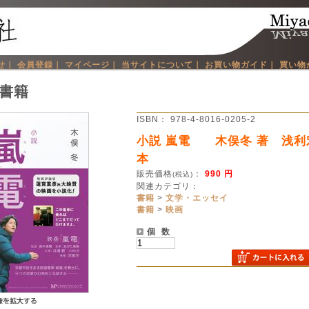
せ｜
会員登録｜
マイページ｜
当サイトについて｜
お買い物ガイド｜
買い物
書籍
ISBN： 978-4-8016-0205-2
小説 嵐電 木俣冬 著 浅利
本
販売価格
：
990 円
(税込)
関連カテゴリ：
書籍
>
文学・エッセイ
書籍
>
映画
個 数