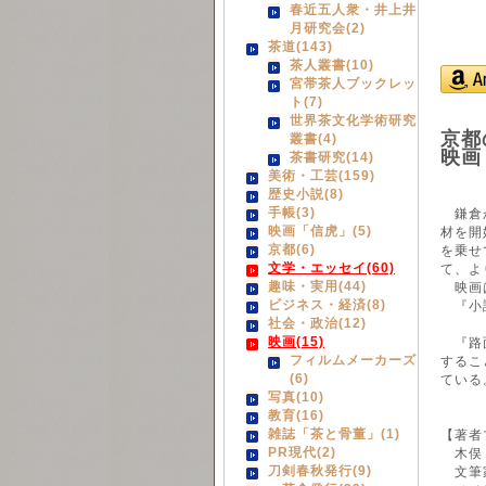
春近五人衆・井上井
月研究会(2)
茶道(143)
茶人叢書(10)
宮帯茶人ブックレッ
ト(7)
世界茶文化学術研究
京都
叢書(4)
映画
茶書研究(14)
美術・工芸(159)
歴史小説(8)
手帳(3)
鎌倉か
映画「信虎」(5)
材を開
京都(6)
を乗せ
文学・エッセイ(60)
て、よ
趣味・実用(44)
映画は
ビジネス・経済(8)
『小説
社会・政治(12)
映画(15)
『路面
フィルムメーカーズ
するこ
(6)
ている
写真(10)
教育(16)
雑誌「茶と骨董」(1)
【著者
PR現代(2)
木俣 
刀剣春秋発行(9)
文筆家