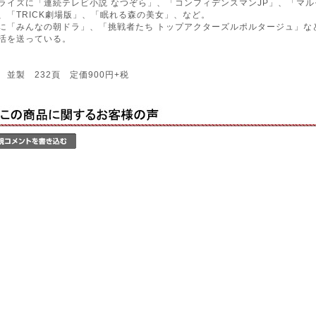
イズに「連続テレビ小説 なつぞら」、「コンフィデンスマンJP」、「マル
、「TRICK劇場版」、「眠れる森の美女」、など。
「みんなの朝ドラ」、「挑戦者たち トップアクターズルポルタージュ」な
活を送っている。
 並製 232頁 定価900円+税