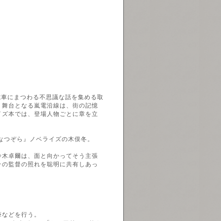
電車にまつわる不思議な話を集める取
。舞台となる嵐電沿線は、街の記憶
イズ本では、登場人物ごとに章を立
なつぞら』ノベライズの木俣冬。
鈴木卓爾は、面と向かってそう主張
その監督の照れを聡明に共有しあっ
筆などを行う。