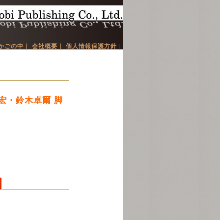
かごの中｜
会社概要｜
個人情報保護方針
｜
宏・鈴木卓爾 脚