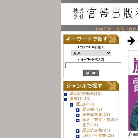
お知らせ｜
お問い合わ
商品紹介動画(13)
書籍(1113)
歴史(218)
歴史書(42)
歴史論文集(13)
歴史・茶道・美術小
冊子(16)
歴史読み物(25)
刀剣・甲冑書(28)