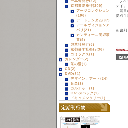
一草舎発行(32)
ノベラ
京都書院発行(309)
デイ」
アーツコレクション
著書に
(196)
拠点生
アートランダム(87)
アールヴィジョンア
パリ(21)
新書判
カンティーニ美術叢
書(5)
啓草社発行(6)
京都修学社発行(36)
コミックス(1)
カレンダー(2)
茶の湯(1)
CD(2)
DVD(31)
デザイン、アート(24)
音楽(1)
カルチャー(1)
GASスペック(1)
ドキュメンタリー(1)