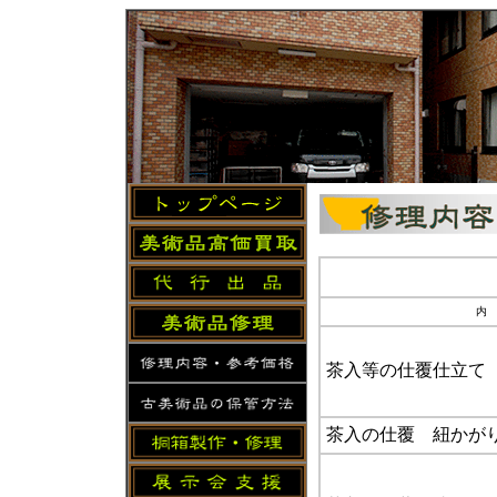
内
茶入等の仕覆仕立て
茶入の仕覆 紐かが