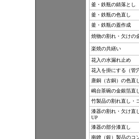
釜・鉄瓶の錆落とし
釜・鉄瓶の色直し
釜・鉄瓶の蓋作成
焼物の割れ・欠けの
楽焼の共繕い
花入の水漏れ止め
花入を掛にする（管
唐銅（古銅）の色直
嶋台茶碗の金銀箔直
竹製品の割れ直し・コ
漆器の割れ・欠け直
UP
漆器の部分漆直し
南鐐（銀）製品のコン