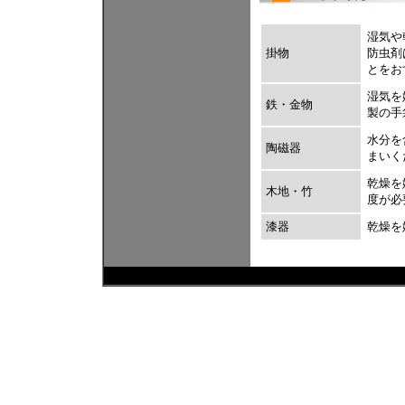
湿気や
掛物
防虫剤
とをお
湿気を
鉄・金物
製の手
水分を
陶磁器
まいく
乾燥を
木地・竹
度が必
漆器
乾燥を