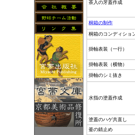
茶入の牙蓋作成
桐箱の制作
桐箱のコンディション
掛軸表装（一行）
掛軸表装（横物）
掛軸のシミ抜き
水指の塗蓋作成
塗蓋のハゲ共直し
釜の錆止め