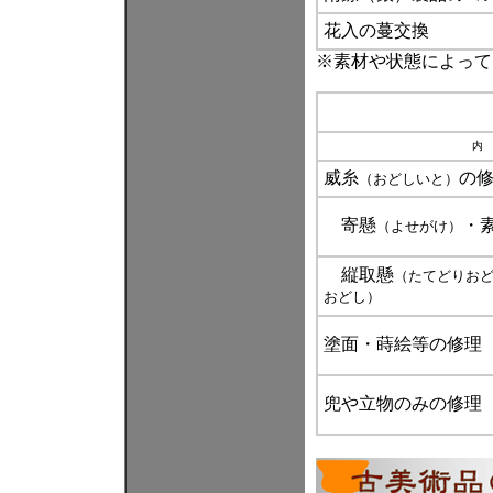
花入の蔓交換
※素材や状態によって
内
威糸
の
（おどしいと）
寄懸
・
（よせがけ）
縦取懸
（たてどりお
おどし）
塗面・蒔絵等の修理
兜や立物のみの修理